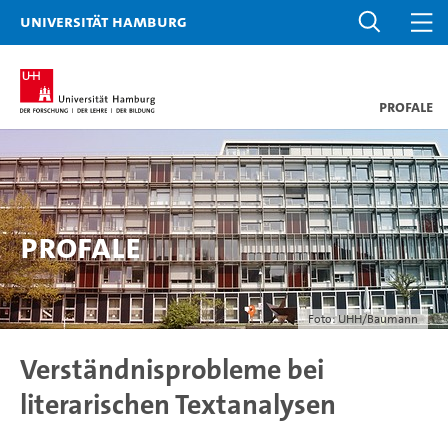
Universität Hamburg
ProfaLe
ProfaLe
Foto: UHH/Baumann
Verständnisprobleme bei
literarischen Textanalysen